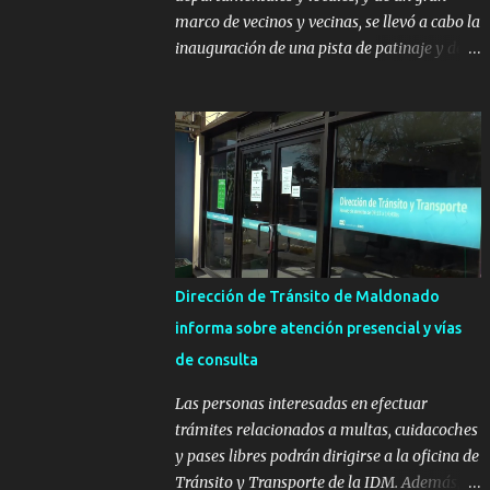
marco de vecinos y vecinas, se llevó a cabo la
inauguración de una pista de patinaje y de
un sector infantil ubicados en el Parque
Metropolitano de La Paz. El proyecto cuenta
con el apoyo del Fondo + Local que es
impulsado por el Programa Uruguay
Integra, de la Dirección de Descentralización
e Inversión Pública de OPP, así como aportes
del Gobierno de Canelones y del Ministerio
de Transporte y Obras Públicas. La nueva
infraestructura deportiva consiste en una
Dirección de Tránsito de Maldonado
plataforma de 35 m por 20 m con banco de
informa sobre atención presencial y vías
hormigón sobre sus laterales. Su destino
de consulta
será polifuncional, permitiendo la práctica
de patín, hockey, gimnasia y la realización
Las personas interesadas en efectuar
de eventos culturales. Próximo a la pista, se
trámites relacionados a multas, cuidacoches
instalaron juegos infantiles y equipamiento
y pases libres podrán dirigirse a la oficina de
urbano (bancos de hormigón y sets de
Tránsito y Transporte de la IDM. Además, la