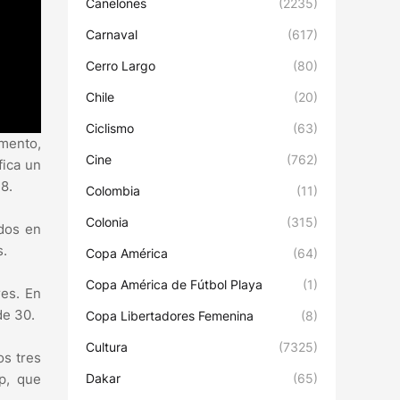
Canelones
(2235)
Carnaval
(617)
Cerro Largo
(80)
Chile
(20)
Ciclismo
(63)
umento,
Cine
(762)
fica un
8.
Colombia
(11)
Colonia
(315)
ados en
s.
Copa América
(64)
Copa América de Fútbol Playa
(1)
res. En
de 30.
Copa Libertadores Femenina
(8)
Cultura
(7325)
os tres
op, que
Dakar
(65)