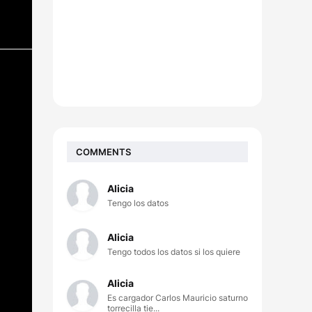
COMMENTS
Alicia
Tengo los datos
Alicia
Tengo todos los datos si los quiere
Alicia
Es cargador Carlos Mauricio saturno
torrecilla tie...