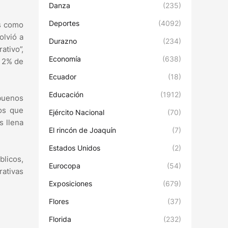
Danza
(235)
Deportes
(4092)
os como
olvió a
Durazno
(234)
ativo”,
Economía
(638)
l 2% de
Ecuador
(18)
Educación
(1912)
 buenos
os que
Ejército Nacional
(70)
s llena
El rincón de Joaquín
(7)
Estados Unidos
(2)
licos,
Eurocopa
(54)
ativas
Exposiciones
(679)
Flores
(37)
Florida
(232)