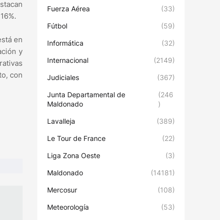
estacan
Fuerza Aérea
(33)
 16%.
Fútbol
(59)
está en
Informática
(32)
ación y
Internacional
(2149)
rativas
to, con
Judiciales
(367)
Junta Departamental de
(246
Maldonado
)
Lavalleja
(389)
Le Tour de France
(22)
Liga Zona Oeste
(3)
Maldonado
(14181)
Mercosur
(108)
Meteorología
(53)