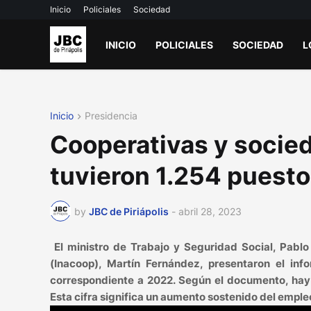
Inicio
Policiales
Sociedad
INICIO
POLICIALES
SOCIEDAD
L
Inicio
Presidencia
Cooperativas y socie
tuvieron 1.254 puesto
by
JBC de Piriápolis
-
abril 28, 2023
El ministro de Trabajo y Seguridad Social, Pablo 
(Inacoop), Martín Fernández, presentaron el in
correspondiente a 2022. Según el documento, hay 
Esta cifra significa un aumento sostenido del empleo