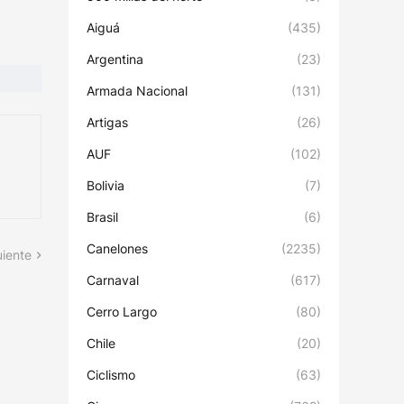
Aiguá
(435)
Argentina
(23)
Armada Nacional
(131)
Artigas
(26)
AUF
(102)
Bolivia
(7)
Brasil
(6)
Canelones
(2235)
uiente
Carnaval
(617)
Cerro Largo
(80)
Chile
(20)
Ciclismo
(63)