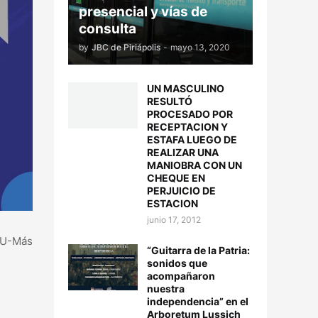
presencial y vías de
consulta
by
JBC de Piriápolis
-
mayo 13, 2020
UN MASCULINO
RESULTÓ
PROCESADO POR
RECEPTACION Y
ESTAFA LUEGO DE
REALIZAR UNA
MANIOBRA CON UN
CHEQUE EN
PERJUICIO DE
ESTACION
junio 17, 2012
AU-Más
“Guitarra de la Patria:
sonidos que
acompañaron
nuestra
independencia” en el
Arboretum Lussich