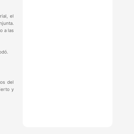
ial, el
njunta.
o a las
odó.
os del
ierto y