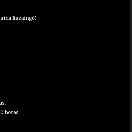
quina Ituzaingó)
as.
00 horas.