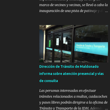
marco de vecinos y vecinas, se llevó a cabo la
inauguración de una pista de patinaje y de
un sector infantil ubicados en el Parque
Metropolitano de La Paz. El proyecto cuenta
con el apoyo del Fondo + Local que es
impulsado por el Programa Uruguay
Integra, de la Dirección de Descentralización
e Inversión Pública de OPP, así como aportes
del Gobierno de Canelones y del Ministerio
de Transporte y Obras Públicas. La nueva
infraestructura deportiva consiste en una
Dirección de Tránsito de Maldonado
plataforma de 35 m por 20 m con banco de
informa sobre atención presencial y vías
hormigón sobre sus laterales. Su destino
de consulta
será polifuncional, permitiendo la práctica
de patín, hockey, gimnasia y la realización
Las personas interesadas en efectuar
de eventos culturales. Próximo a la pista, se
trámites relacionados a multas, cuidacoches
instalaron juegos infantiles y equipamiento
y pases libres podrán dirigirse a la oficina de
urbano (bancos de hormigón y sets de
Tránsito y Transporte de la IDM. Además, la