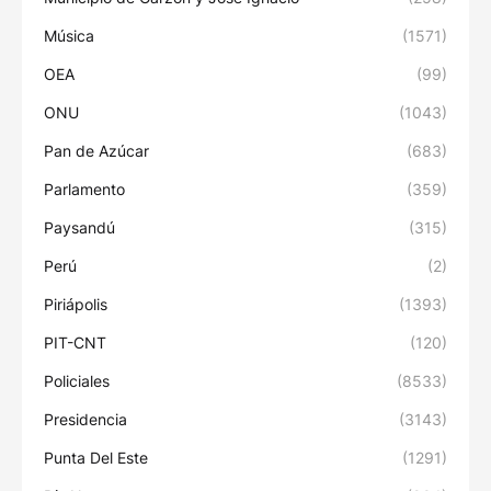
Música
(1571)
OEA
(99)
ONU
(1043)
Pan de Azúcar
(683)
Parlamento
(359)
Paysandú
(315)
Perú
(2)
Piriápolis
(1393)
PIT-CNT
(120)
Policiales
(8533)
Presidencia
(3143)
Punta Del Este
(1291)