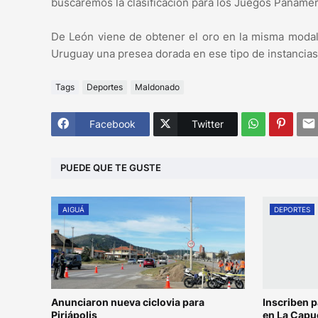
buscaremos la clasificación para los Juegos Paname
De León viene de obtener el oro en la misma modal
Uruguay una presea dorada en ese tipo de instancias
Tags
Deportes
Maldonado
Facebook
Twitter
PUEDE QUE TE GUSTE
AIGUÁ
DEPORTES
Anunciaron nueva ciclovia para
Inscriben p
Piriápolis
en La Capu