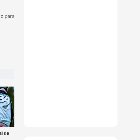
ez para
l de