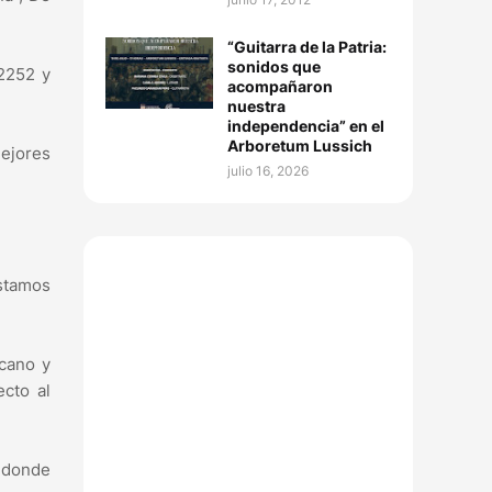
“Guitarra de la Patria:
sonidos que
.2252 y
acompañaron
nuestra
independencia” en el
Arboretum Lussich
ejores
julio 16, 2026
stamos
icano y
cto al
, donde