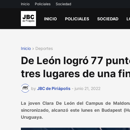
Inicio
Policiales
Sociedad
INICIO
POLICIALES
SOCIEDAD
L
Inicio
Deportes
De León logró 77 pun
tres lugares de una fi
by
JBC de Piriápolis
-
junio 21, 2022
La joven Clara De León del Campus de Maldona
sincronizado, alcanzó este lunes en Budapest (Hu
Uruguaya.