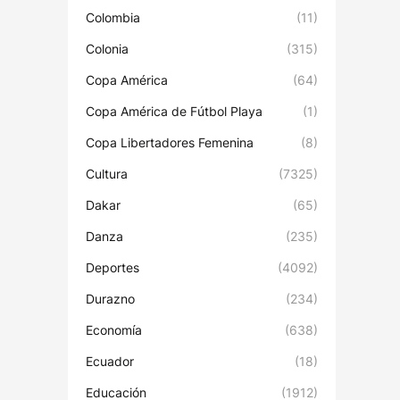
Colombia
(11)
Colonia
(315)
Copa América
(64)
Copa América de Fútbol Playa
(1)
Copa Libertadores Femenina
(8)
Cultura
(7325)
Dakar
(65)
Danza
(235)
Deportes
(4092)
Durazno
(234)
Economía
(638)
Ecuador
(18)
Educación
(1912)