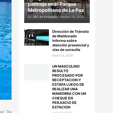
patinaje en el Parque
Metropolitano de La Paz
by
JBC de Piriápolis
-
febrero 16, 2020
Dirección de Tránsito
de Maldonado
informa sobre
atención presencial y
vías de consulta
mayo 13, 2020
UN MASCULINO
RESULTÓ
PROCESADO POR
RECEPTACION Y
ESTAFA LUEGO DE
REALIZAR UNA
MANIOBRA CON UN
CHEQUE EN
PERJUICIO DE
ESTACION
na", De
junio 17, 2012