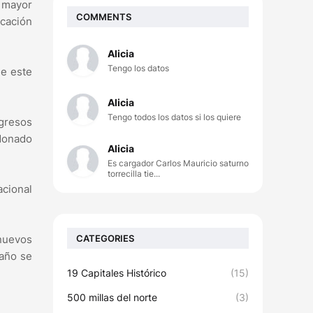
n mayor
COMMENTS
icación
Alicia
Tengo los datos
de este
Alicia
Tengo todos los datos si los quiere
ngresos
ldonado
Alicia
Es cargador Carlos Mauricio saturno
torrecilla tie...
acional
CATEGORIES
 nuevos
 año se
19 Capitales Histórico
(15)
500 millas del norte
(3)