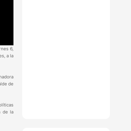
rnes 6,
s, a la
nadora
alde de
líticas
n de la