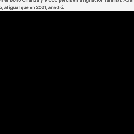
ben el Bono Crianza y 9.000 perciben asignación familiar. Ade
, al igual que en 2021, añadió.