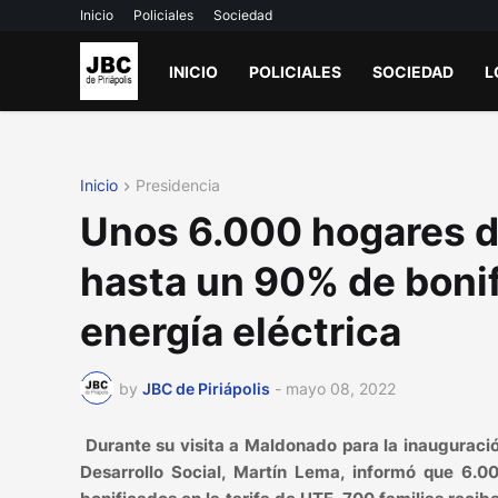
Inicio
Policiales
Sociedad
INICIO
POLICIALES
SOCIEDAD
L
Inicio
Presidencia
Unos 6.000 hogares d
hasta un 90% de bonifi
energía eléctrica
by
JBC de Piriápolis
-
mayo 08, 2022
Durante su visita a Maldonado para la inauguraci
Desarrollo Social, Martín Lema, informó que 6.