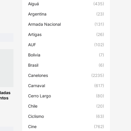
Aiguá
(435)
Argentina
(23)
Armada Nacional
(131)
Artigas
(26)
AUF
(102)
Bolivia
(7)
Brasil
(6)
Canelones
(2235)
Carnaval
(617)
ladas
Cerro Largo
(80)
ntos
Chile
(20)
Ciclismo
(63)
Cine
(762)