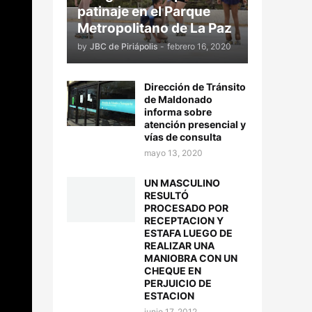
patinaje en el Parque
Metropolitano de La Paz
by
JBC de Piriápolis
-
febrero 16, 2020
Dirección de Tránsito
de Maldonado
informa sobre
atención presencial y
vías de consulta
mayo 13, 2020
UN MASCULINO
RESULTÓ
PROCESADO POR
RECEPTACION Y
ESTAFA LUEGO DE
REALIZAR UNA
MANIOBRA CON UN
CHEQUE EN
PERJUICIO DE
ESTACION
junio 17, 2012