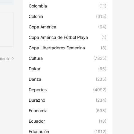
Colombia
(11)
Colonia
(315)
Copa América
(64)
Copa América de Fútbol Playa
(1)
Copa Libertadores Femenina
(8)
Cultura
(7325)
uiente
Dakar
(65)
Danza
(235)
Deportes
(4092)
Durazno
(234)
Economía
(638)
Ecuador
(18)
Educación
(1912)