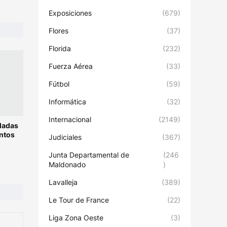
Exposiciones
(679)
Flores
(37)
Florida
(232)
Fuerza Aérea
(33)
Fútbol
(59)
Informática
(32)
Internacional
(2149)
ladas
ntos
Judiciales
(367)
Junta Departamental de
(246
Maldonado
)
Lavalleja
(389)
Le Tour de France
(22)
Liga Zona Oeste
(3)