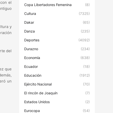
 con el
Copa Libertadores Femenina
(8)
ntiguo
Cultura
(7325)
Dakar
(65)
ltura y
Danza
(235)
eración
Deportes
(4092)
Durazno
(234)
rte del
Economía
(638)
Ecuador
(18)
vez que
Además,
Educación
(1912)
neró un
Ejército Nacional
(70)
El rincón de Joaquín
(7)
Estados Unidos
(2)
Eurocopa
(54)