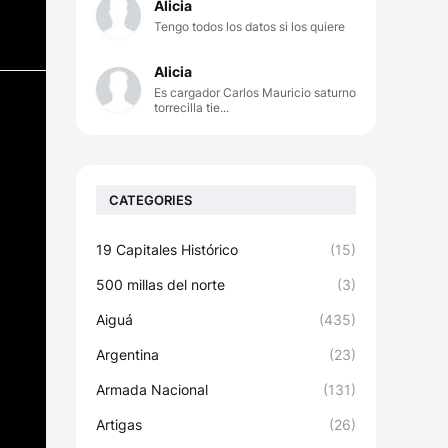
Alicia
Tengo todos los datos si los quiere
Alicia
Es cargador Carlos Mauricio saturno
torrecilla tie...
CATEGORIES
19 Capitales Histórico
(15)
500 millas del norte
(3)
Aiguá
(435)
Argentina
(23)
Armada Nacional
(131)
Artigas
(26)