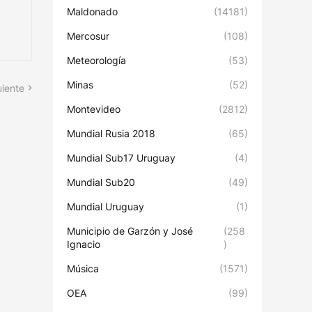
Maldonado
(14181)
Mercosur
(108)
Meteorología
(53)
Minas
(52)
uiente
Montevideo
(2812)
Mundial Rusia 2018
(65)
Mundial Sub17 Uruguay
(4)
Mundial Sub20
(49)
Mundial Uruguay
(1)
Municipio de Garzón y José
(258
Ignacio
)
Música
(1571)
OEA
(99)