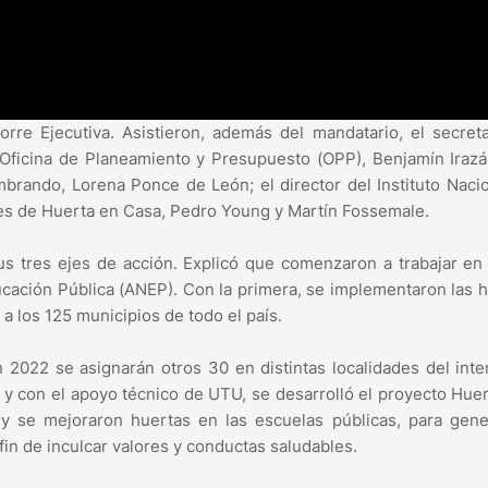
rre Ejecutiva. Asistieron, además del mandatario, el secret
a Oficina de Planeamiento y Presupuesto (OPP), Benjamín Irazá
brando, Lorena Ponce de León; el director del Instituto Naci
res de Huerta en Casa, Pedro Young y Martín Fossemale.
s tres ejes de acción. Explicó que comenzaron a trabajar en
ucación Pública (ANEP). Con la primera, se implementaron las 
a los 125 municipios de todo el país.
2022 se asignarán otros 30 en distintas localidades del inte
a y con el apoyo técnico de UTU, se desarrolló el proyecto Hue
 y se mejoraron huertas en las escuelas públicas, para gene
 fin de inculcar valores y conductas saludables.