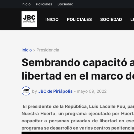
Inicio
Policiales
Sociedad
INICIO
POLICIALES
SOCIEDAD
L
Inicio
Presidencia
Sembrando capacitó a
libertad en el marco d
by
JBC de Piriápolis
-
mayo 09, 2022
El presidente de la República, Luis Lacalle Pou, p
Nuestra Huerta, un programa ejecutado por Huerta e
capacitar a personas privadas de libertad en ese 
programa se desarrolló en varios centros penitenciar