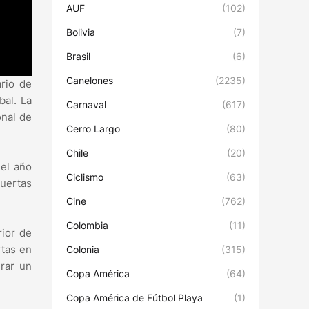
AUF
(102)
Bolivia
(7)
Brasil
(6)
Canelones
(2235)
ario de
bal. La
Carnaval
(617)
onal de
Cerro Largo
(80)
Chile
(20)
 el año
Ciclismo
(63)
huertas
Cine
(762)
Colombia
(11)
rior de
rtas en
Colonia
(315)
rar un
Copa América
(64)
Copa América de Fútbol Playa
(1)