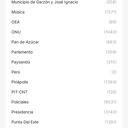
Municipio de Garzón y José Ignacio
(258)
Música
(1571)
OEA
(99)
ONU
(1043)
Pan de Azúcar
(683)
Parlamento
(359)
Paysandú
(315)
Perú
(2)
Piriápolis
(1393)
PIT-CNT
(120)
Policiales
(8531)
Presidencia
(3143)
Punta Del Este
(1291)