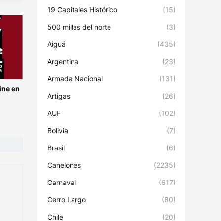
19 Capitales Histórico
(15)
500 millas del norte
(3)
Aiguá
(435)
Argentina
(23)
Armada Nacional
(131)
ine en
Artigas
(26)
AUF
(102)
Bolivia
(7)
Brasil
(6)
Canelones
(2235)
Carnaval
(617)
Cerro Largo
(80)
Chile
(20)