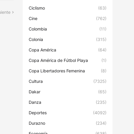
Ciclismo
(63)
uiente
Cine
(762)
Colombia
(11)
Colonia
(315)
Copa América
(64)
Copa América de Fútbol Playa
(1)
Copa Libertadores Femenina
(8)
Cultura
(7325)
Dakar
(65)
Danza
(235)
Deportes
(4092)
Durazno
(234)
Economía
(638)