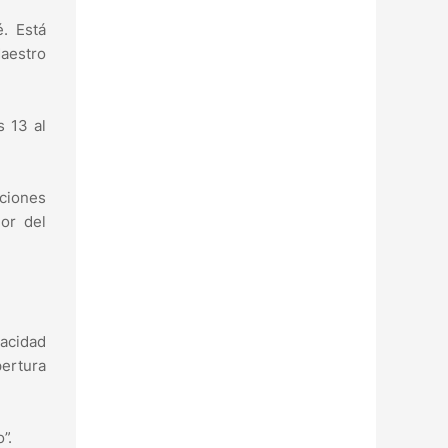
. Está
Maestro
s 13 al
uciones
ior del
pacidad
pertura
”.