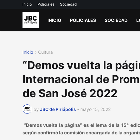
Inicio
Policiales
Sociedad
INICIO
POLICIALES
SOCIEDAD
L
Inicio
Cultura
“Demos vuelta la págin
Internacional de Promo
de San José 2022
by
JBC de Piriápolis
-
mayo 15, 2022
“Demos vuelta la página” es el lema de la 15ª edic
según confirmó la comisión encargada de la organiz