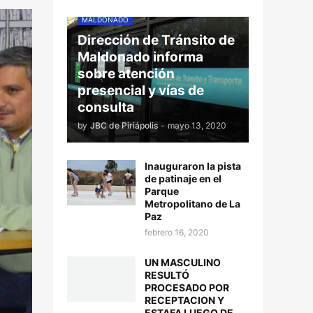
MALDONADO
Dirección de Tránsito de
Maldonado informa
sobre atención
presencial y vías de
consulta
by
JBC de Piriápolis
-
mayo 13, 2020
Inauguraron la pista
de patinaje en el
Parque
Metropolitano de La
Paz
febrero 16, 2020
UN MASCULINO
RESULTÓ
PROCESADO POR
RECEPTACION Y
ESTAFA LUEGO DE