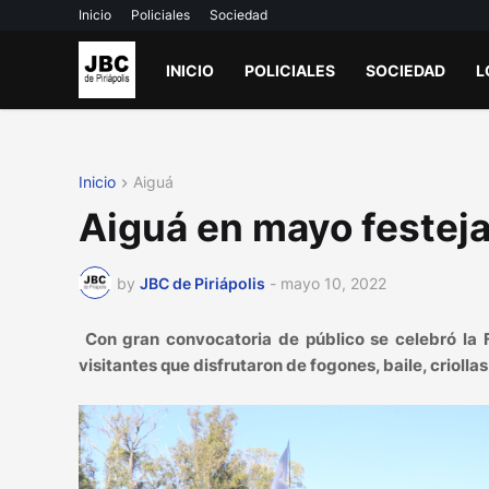
Inicio
Policiales
Sociedad
INICIO
POLICIALES
SOCIEDAD
L
Inicio
Aiguá
Aiguá en mayo festeja 
by
JBC de Piriápolis
-
mayo 10, 2022
Con gran convocatoria de público se celebró la F
visitantes que disfrutaron de fogones, baile, criollas