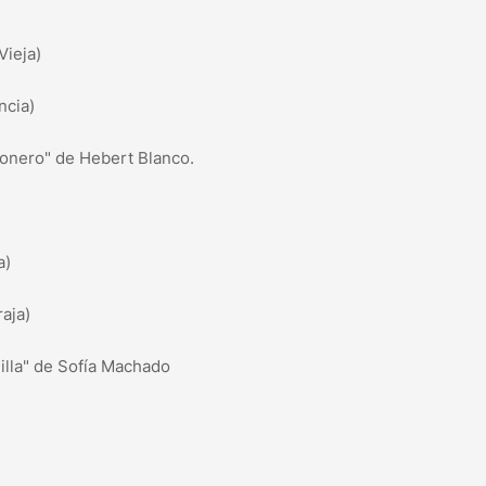
Vieja)
ncia)
mionero" de Hebert Blanco.
a)
aja)
illa" de Sofía Machado