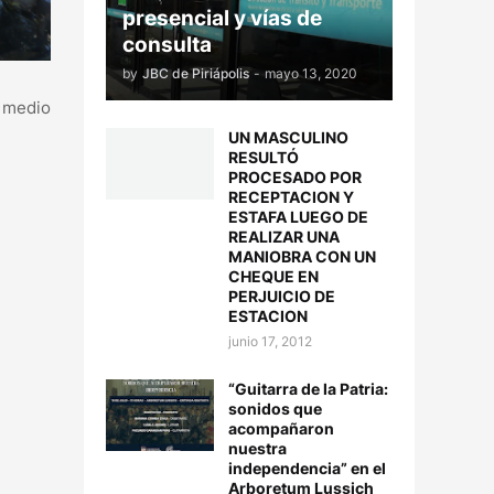
presencial y vías de
consulta
by
JBC de Piriápolis
-
mayo 13, 2020
r medio
UN MASCULINO
RESULTÓ
PROCESADO POR
RECEPTACION Y
ESTAFA LUEGO DE
REALIZAR UNA
MANIOBRA CON UN
CHEQUE EN
PERJUICIO DE
ESTACION
junio 17, 2012
“Guitarra de la Patria:
sonidos que
acompañaron
nuestra
independencia” en el
Arboretum Lussich