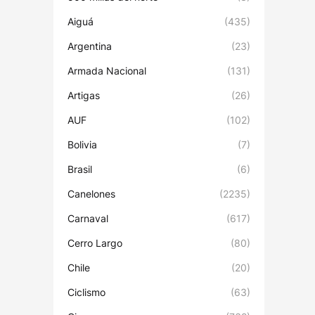
Aiguá
(435)
Argentina
(23)
Armada Nacional
(131)
Artigas
(26)
AUF
(102)
Bolivia
(7)
Brasil
(6)
Canelones
(2235)
Carnaval
(617)
Cerro Largo
(80)
Chile
(20)
Ciclismo
(63)