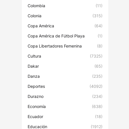
Colombia
(11)
Colonia
(315)
Copa América
(64)
Copa América de Fútbol Playa
(1)
Copa Libertadores Femenina
(8)
Cultura
(7325)
Dakar
(65)
Danza
(235)
Deportes
(4092)
Durazno
(234)
Economía
(638)
Ecuador
(18)
Educación
(1912)