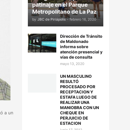
patinaje en el Parque
Metropolitano de La Paz
by
JBC de Piriápolis
-
febrero 16, 2020
Dirección de Tránsito
de Maldonado
informa sobre
atención presencial y
vías de consulta
mayo 13, 2020
UN MASCULINO
RESULTÓ
PROCESADO POR
RECEPTACION Y
ESTAFA LUEGO DE
REALIZAR UNA
MANIOBRA CON UN
tó a un
CHEQUE EN
PERJUICIO DE
ESTACION
junio 17, 2012