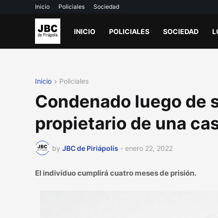
Inicio
Policiales
Sociedad
INICIO
POLICIALES
SOCIEDAD
L
Inicio
Policiales
Condenado luego de se
propietario de una ca
by
JBC de Piriápolis
-
enero 22, 2022
El individuo cumplirá cuatro meses de prisión.