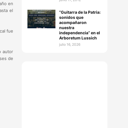
daño en
asta el
“Guitarra de la Patria:
sonidos que
acompañaron
nuestra
cal fue
independencia” en el
Arboretum Lussich
julio 16, 2026
 autor
eses de