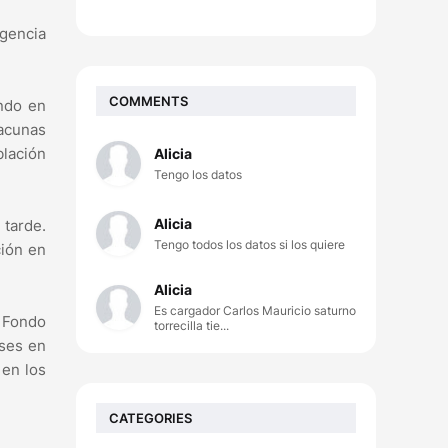
gencia
COMMENTS
undo en
vacunas
blación
Alicia
Tengo los datos
Alicia
 tarde.
Tengo todos los datos si los quiere
ción en
Alicia
Es cargador Carlos Mauricio saturno
 Fondo
torrecilla tie...
íses en
 en los
CATEGORIES