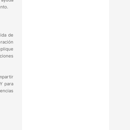
nto.
ida de
eración
uplique
iciones
mpartir
 Y para
encias