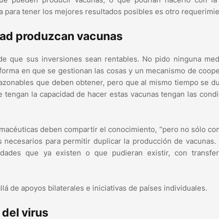
ca para tener los mejores resultados posibles es otro requerimie
dad produzcan vacunas
de que sus inversiones sean rentables. No pido ninguna med
la forma en que se gestionan las cosas y un mecanismo de coop
razonables que deben obtener, pero que al mismo tiempo se d
e tengan la capacidad de hacer estas vacunas tengan las cond
armacéuticas deben compartir el conocimiento, “pero no sólo co
s necesarios para permitir duplicar la producción de vacunas.
idades que ya existen o que pudieran existir, con transfer
lá de apoyos bilaterales e iniciativas de países individuales.
del virus