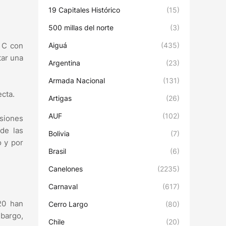
19 Capitales Histórico
(15)
500 millas del norte
(3)
Aiguá
(435)
º C con
tar una
Argentina
(23)
Armada Nacional
(131)
ecta.
Artigas
(26)
AUF
(102)
isiones
de las
Bolivia
(7)
o y por
Brasil
(6)
Canelones
(2235)
Carnaval
(617)
20 han
Cerro Largo
(80)
bargo,
Chile
(20)