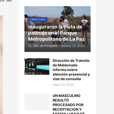
ir las
CANELONES
Inauguraron la pista de
patinaje en el Parque
Metropolitano de La Paz
by
JBC de Piriápolis
-
febrero 16, 2020
Dirección de Tránsito
de Maldonado
informa sobre
atención presencial y
vías de consulta
mayo 13, 2020
UN MASCULINO
RESULTÓ
PROCESADO POR
RECEPTACION Y
ESTAFA LUEGO DE