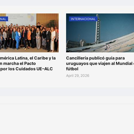
ONAL
INTERNACIONAL
mérica Latina, el Caribe y la
Cancillería publicó guía para
n marcha el Pacto
uruguayos que viajen al Mundial
l por los Cuidados UE–ALC
fútbol
6
April 29, 2026