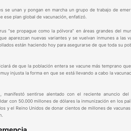
ses se unan y pongan en marcha un grupo de trabajo de emer
e ese plan global de vacunación, enfatizó.
 virus “se propague como la pólvora” en áreas grandes del m
e que aparezcan nuevas variantes y se vuelvan inmunes a las 
ollados están haciendo hoy para asegurarse de que toda su po
ciará de que la población entera se vacune más temprano que
muy injusta la forma en que se está llevando a cabo la vacuna
 manifestó sentirse alentado con el reciente anuncio del
ldar con 50.000 millones de dólares la inmunización en los pa
dos y el Reino Unidos de donar cientos de millones de vacunas
n.
mergencia