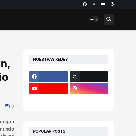
NUESTRAS REDES
n,
io
0
 tengan
l mundo
POPULAR POSTS