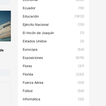
Ecuador
(18)
Educación
(1912)
Ejército Nacional
(70)
El rincón de Joaquín
(7)
Estados Unidos
(2)
Eurocopa
(54)
 de
Exposiciones
(679)
Flores
(37)
Florida
(232)
Fuerza Aérea
(33)
Fútbol
(59)
Informática
(32)