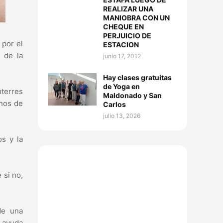
REALIZAR UNA
MANIOBRA CON UN
CHEQUE EN
PERJUICIO DE
 por el
ESTACION
 de la
junio 17, 2012
Hay clases gratuitas
de Yoga en
terres
Maldonado y San
chos de
Carlos
julio 13, 2026
os y la
 si no,
de una
 ayuda