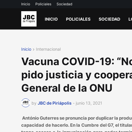
Inicio
Policiales
Sociedad
INICIO
POLICIALES
SOCIEDAD
L
Inicio
Internacional
Vacuna COVID-19: “No
pido justicia y cooper
General de la ONU
by
JBC de Piriápolis
-
junio 13, 2021
António Guterres se pronuncia por duplicar la produ
capacidad de hacerlo. En la Cumbre del G7, el titul