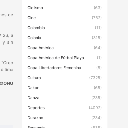
Ciclismo
(63)
ones de
Cine
(762)
Colombia
(11)
 26, a
Colonia
(315)
 y sin
Copa América
(64)
Copa América de Fútbol Playa
(1)
. “Creo
Copa Libertadores Femenina
(8)
 última
Cultura
(7325)
©ONU
Dakar
(65)
Danza
(235)
Deportes
(4092)
Durazno
(234)
Economía
(638)