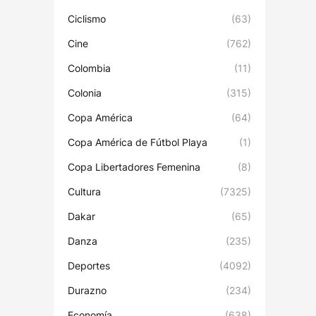
Ciclismo
(63)
Cine
(762)
Colombia
(11)
Colonia
(315)
Copa América
(64)
Copa América de Fútbol Playa
(1)
Copa Libertadores Femenina
(8)
Cultura
(7325)
Dakar
(65)
Danza
(235)
Deportes
(4092)
Durazno
(234)
Economía
(638)