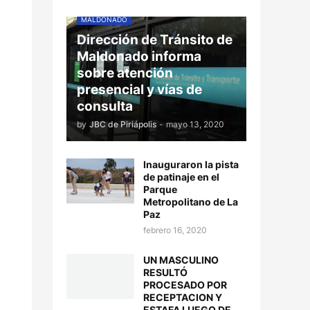
MALDONADO
Dirección de Tránsito de
Maldonado informa
sobre atención
presencial y vías de
consulta
by
JBC de Piriápolis
-
mayo 13, 2020
Inauguraron la pista
de patinaje en el
Parque
Metropolitano de La
Paz
febrero 16, 2020
UN MASCULINO
RESULTÓ
PROCESADO POR
RECEPTACION Y
ESTAFA LUEGO DE