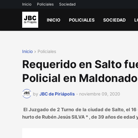
Inicio
Policiales
Sociedad
INICIO
POLICIALES
SOCIEDAD
L
Inicio
Policiales
Requerido en Salto fu
Policial en Maldonado
by
JBC de Piriápolis
-
noviembre 09, 2020
El Juzgado de 2 Turno de la ciudad de Salto, el 16 
hurto de Rubén Jesús SILVA * , de 39 años de edad y 