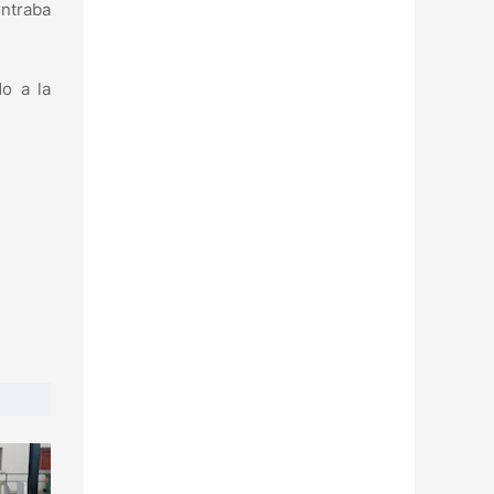
ontraba
o a la