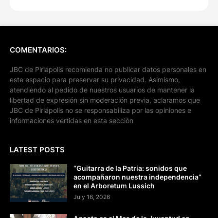
COMENTARIOS:
JBC de Piriápolis recomienda no publicar datos personales en
este espacio para preservar su privacidad. Asimismo,
atendiendo al pedido de nuestros usuarios de mantener la
libertad de expresión sin moderación previa, aclaramos que
JBC de Piriápolis no se responsabiliza por las opiniones e
informaciones vertidas en esta sección
LATEST POSTS
“Guitarra de la Patria: sonidos que
acompañaron nuestra independencia”
en el Arboretum Lussich
July 16, 2026