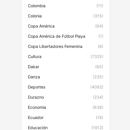
Colombia
(11)
Colonia
(315)
Copa América
(64)
Copa América de Fútbol Playa
(1)
Copa Libertadores Femenina
(8)
Cultura
(7325)
Dakar
(65)
Danza
(235)
Deportes
(4092)
Durazno
(234)
Economía
(638)
Ecuador
(18)
Educación
(1912)