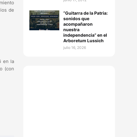
amiento
rios de
“Guitarra de la Patria:
sonidos que
acompañaron
nuestra
independencia” en el
Arboretum Lussich
julio 16, 2026
6 en la
do (con