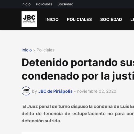
Inicio
Policiales
Sociedad
INICIO
POLICIALES
SOCIEDAD
L
Inicio
Policiales
Detenido portando su
condenado por la just
by
JBC de Piriápolis
-
noviembre 02, 2020
El Juez penal de turno dispuso la condena de Luis
delito de tenencia de estupefaciente no para co
detención sufrida.