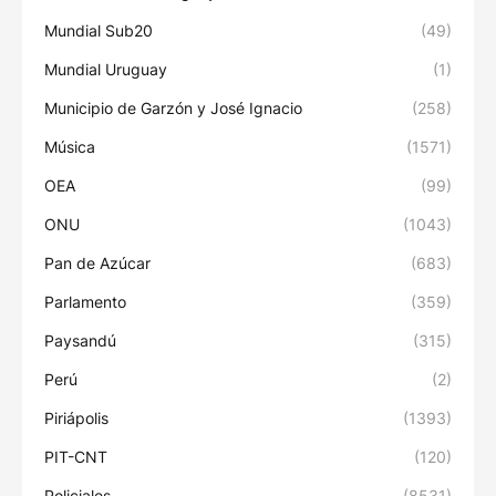
Mundial Sub20
(49)
Mundial Uruguay
(1)
Municipio de Garzón y José Ignacio
(258)
Música
(1571)
OEA
(99)
ONU
(1043)
Pan de Azúcar
(683)
Parlamento
(359)
Paysandú
(315)
Perú
(2)
Piriápolis
(1393)
PIT-CNT
(120)
Policiales
(8531)