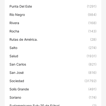
Punta Del Este
(1291)
Río Negro
(984)
Rivera
(168)
Rocha
(143)
Rutas de América.
(28)
Salto
(274)
Salud
(1931)
San Carlos
(821)
San José
(816)
Sociedad
(31792)
Solís Grande
(491)
Soriano
(174)
Sudamericano Sub-20 de Fútsal
(2)