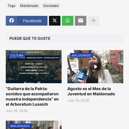
Tags
Maldonado
Sociedad
Facebook
PUEDE QUE TE GUSTE
CULTURA
MALDONADO
“Guitarra de la Patria:
Agosto es el Mes de la
sonidos que acompañaron
Juventud en Maldonado
nuestra independencia” en
July 16, 2026
el Arboretum Lussich
July 16, 2026
MALDONADO