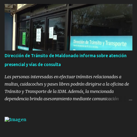
Uruguay Integra, de la Dirección de Descentralización e Inversión
Pública de OPP, así como aportes del Gobierno de Canelones y del
Ministerio de Transporte y Obras Públicas. La nueva
infraestructura deportiva consiste en una plataforma de 35 m por
20 m con banco de hormigón sobre sus laterales. Su destino será
polifuncional, permitiendo la práctica de patín, hockey, gimnasia y
la realización de eventos culturales. Próximo a la pista, se
instalaron juegos infantiles y equipamiento urbano (bancos de
Dirección de Tránsito de Maldonado informa sobre atención
hormigón y sets de bancos y mesas). A su vez, se incorporaron
presencial y vías de consulta
nuevos pavimentos e iluminación. La totalidad de estas obras
implicaron una inversión estimada ...
Las personas interesadas en efectuar trámites relacionados a
multas, cuidacoches y pases libres podrán dirigirse a la oficina de
Tránsito y Transporte de la IDM. Además, la mencionada
dependencia brinda asesoramiento mediante comunicación
telefónica y correo electrónico. La dependencia admitirá el ingreso
de hasta cinco personas a la oficina. En cuanto a la atención
presencial comprende los siguientes trámites: Multas: devolución
de licencias de conducir retenidas por espirometrías y trámites
para la devolución de motos retenidas. Cuidacoches en general.