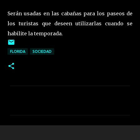
Serán usadas en las cabañas para los paseos de
los turistas que deseen utilizarlas cuando se
habilite la temporada.
FLORIDA
SOCIEDAD
C
o
m
e
n
t