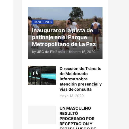
CANELONES
Inauguraron la pista de
patinaje en el Parque
Metropolitano de La Paz
by
JBC de Piriápolis
-
febrero 16, 2020
Dirección de Tránsito
de Maldonado
informa sobre
atención presencial y
vías de consulta
mayo 13, 2020
UN MASCULINO
RESULTÓ
PROCESADO POR
RECEPTACION Y
ESTAFA LUEGO DE