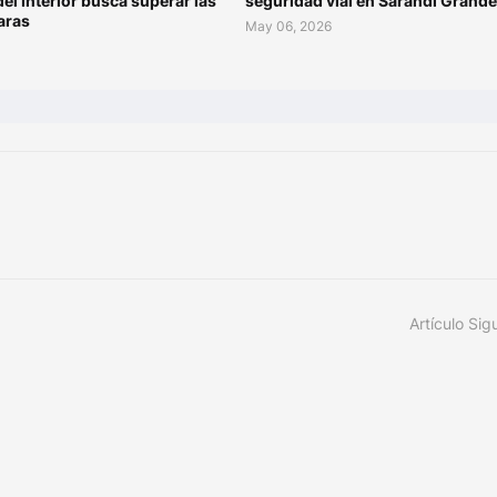
del Interior busca superar las
seguridad vial en Sarandí Grande
aras
May 06, 2026
Artículo Sig