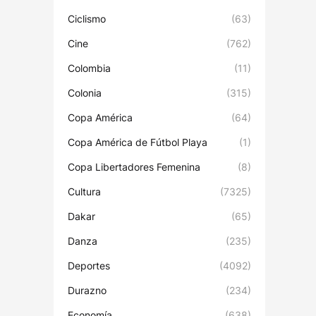
Ciclismo
(63)
Cine
(762)
Colombia
(11)
Colonia
(315)
Copa América
(64)
Copa América de Fútbol Playa
(1)
Copa Libertadores Femenina
(8)
Cultura
(7325)
Dakar
(65)
Danza
(235)
Deportes
(4092)
Durazno
(234)
Economía
(638)