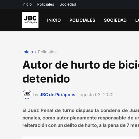
Inicio
Policiales
Sociedad
INICIO
POLICIALES
SOCIEDAD
L
Inicio
Policiales
Autor de hurto de bici
detenido
by
JBC de Piriápolis
-
agosto 03, 2020
El Juez Penal de turno dispuso la condena de Ju
penales, como autor plenamente responsable de un 
reiteración con un delito de hurto, a la pena de 7 me