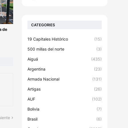
CATEGORIES
a de
19 Capitales Histórico
(15)
500 millas del norte
(3)
Aiguá
(435)
Argentina
(23)
Armada Nacional
(131)
Artigas
(26)
AUF
(102)
Bolivia
(7)
uiente
Brasil
(6)