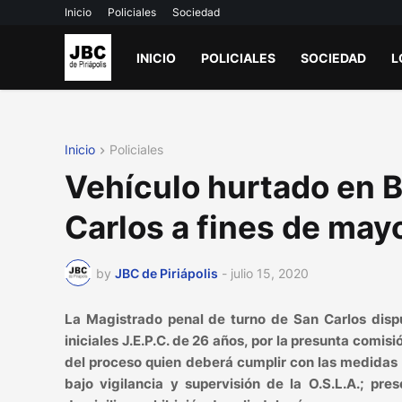
Inicio
Policiales
Sociedad
INICIO
POLICIALES
SOCIEDAD
L
Inicio
Policiales
Vehículo hurtado en B
Carlos a fines de may
by
JBC de Piriápolis
-
julio 15, 2020
La Magistrado penal de turno de San Carlos disp
iniciales J.E.P.C. de 26 años, por la presunta comis
del proceso quien deberá cumplir con las medidas so
bajo vigilancia y supervisión de la O.S.L.A.; p