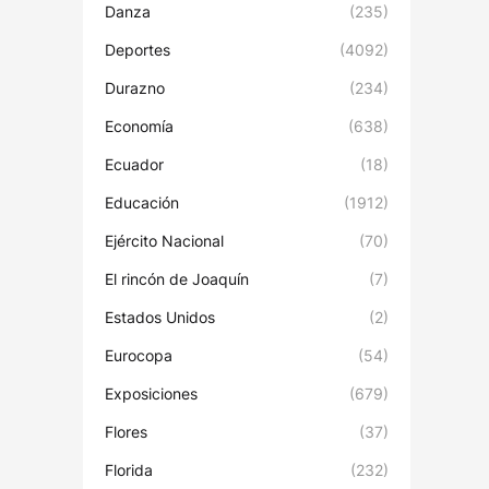
Danza
(235)
Deportes
(4092)
Durazno
(234)
Economía
(638)
Ecuador
(18)
Educación
(1912)
Ejército Nacional
(70)
El rincón de Joaquín
(7)
Estados Unidos
(2)
Eurocopa
(54)
Exposiciones
(679)
Flores
(37)
Florida
(232)