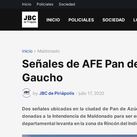
Inicio
Policiales
Sociedad
INICIO
POLICIALES
SOCIEDAD
L
Inicio
Maldonado
Señales de AFE Pan de
Gaucho
by
JBC de Piriápolis
-
julio 17, 2020
Dos señales ubicadas en la ciudad de Pan de Azúca
donadas a la Intendencia de Maldonado para ser e
departamental levanta en la zona de Rincón del Indi