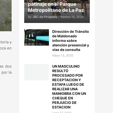
patinaje en el Parque
Metropolitano de La Paz
by
JBC de Piriápolis
-
febrero 16, 2020
Dirección de Tránsito
de Maldonado
informa sobre
toria y
atención presencial y
poca en
vías de consulta
mayo 13, 2020
las dos
UN MASCULINO
RESULTÓ
 por la
PROCESADO POR
RECEPTACION Y
ESTAFA LUEGO DE
REALIZAR UNA
MANIOBRA CON UN
CHEQUE EN
PERJUICIO DE
ESTACION
junio 17, 2012