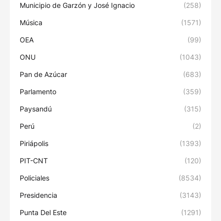
Municipio de Garzón y José Ignacio
(258)
Música
(1571)
OEA
(99)
ONU
(1043)
Pan de Azúcar
(683)
Parlamento
(359)
Paysandú
(315)
Perú
(2)
Piriápolis
(1393)
PIT-CNT
(120)
Policiales
(8534)
Presidencia
(3143)
Punta Del Este
(1291)