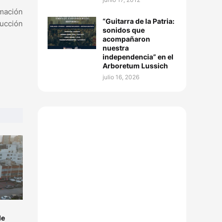
rmación
“Guitarra de la Patria:
ducción
sonidos que
acompañaron
nuestra
independencia” en el
Arboretum Lussich
julio 16, 2026
de