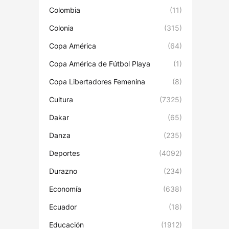
Colombia
(11)
Colonia
(315)
Copa América
(64)
Copa América de Fútbol Playa
(1)
Copa Libertadores Femenina
(8)
Cultura
(7325)
Dakar
(65)
Danza
(235)
Deportes
(4092)
Durazno
(234)
Economía
(638)
Ecuador
(18)
Educación
(1912)