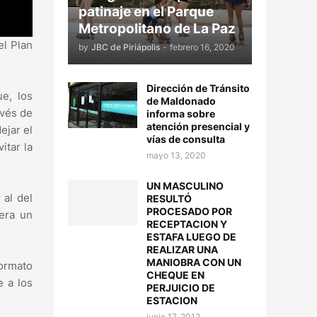
patinaje en el Parque
Metropolitano de La Paz
el Plan
by
JBC de Piriápolis
-
febrero 16, 2020
Dirección de Tránsito
ue, los
de Maldonado
avés de
informa sobre
atención presencial y
ejar el
vías de consulta
itar la
mayo 13, 2020
UN MASCULINO
 al del
RESULTÓ
PROCESADO POR
era un
RECEPTACION Y
ESTAFA LUEGO DE
REALIZAR UNA
MANIOBRA CON UN
formato
CHEQUE EN
 a los
PERJUICIO DE
ESTACION
junio 17, 2012