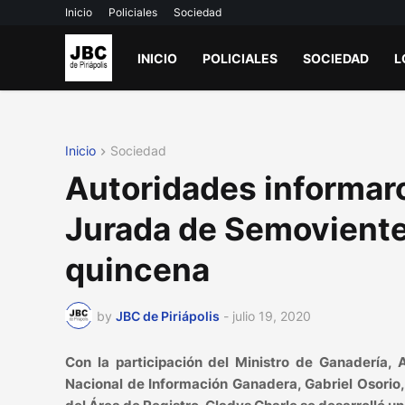
Inicio
Policiales
Sociedad
INICIO
POLICIALES
SOCIEDAD
L
Inicio
Sociedad
Autoridades informar
Jurada de Semoviente
quincena
by
JBC de Piriápolis
-
julio 19, 2020
Con la participación del Ministro de Ganadería, A
Nacional de Información Ganadera, Gabriel Osorio,