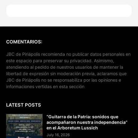
COMENTARIOS:
JBC de Piriápolis recomienda no publicar datos personales en
este espacio para preservar su privacidad. Asimismo,
atendiendo al pedido de nuestros usuarios de mantener la
libertad de expresión sin moderación previa, aclaramos que
JBC de Piriápolis no se responsabiliza por las opiniones e
informaciones vertidas en esta sección
LATEST POSTS
“Guitarra de la Patria: sonidos que
acompañaron nuestra independencia”
en el Arboretum Lussich
July 16, 2026