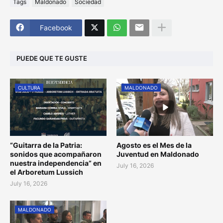
Tags
Maldonado
Sociedad
Facebook
PUEDE QUE TE GUSTE
CULTURA
MALDONADO
“Guitarra de la Patria:
Agosto es el Mes de la
sonidos que acompañaron
Juventud en Maldonado
nuestra independencia” en
July 16, 2026
el Arboretum Lussich
July 16, 2026
MALDONADO