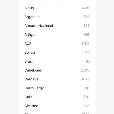
Aiguá
(435)
Argentina
(23)
Armada Nacional
(131)
Artigas
(26)
AUF
(102)
Bolivia
(7)
Brasil
(6)
Canelones
(2235)
Carnaval
(617)
Cerro Largo
(80)
Chile
(20)
Ciclismo
(63)