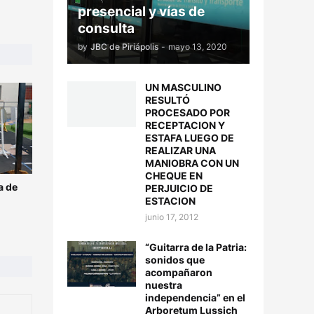
presencial y vías de
consulta
by
JBC de Piriápolis
-
mayo 13, 2020
UN MASCULINO
RESULTÓ
PROCESADO POR
RECEPTACION Y
ESTAFA LUEGO DE
REALIZAR UNA
MANIOBRA CON UN
CHEQUE EN
a de
PERJUICIO DE
ESTACION
junio 17, 2012
“Guitarra de la Patria:
sonidos que
acompañaron
nuestra
independencia” en el
Arboretum Lussich