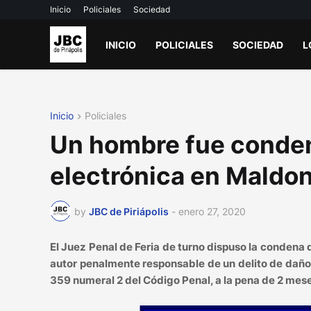
Inicio
Policiales
Sociedad
INICIO
POLICIALES
SOCIEDAD
L
Inicio
Policiales
Un hombre fue conden
electrónica en Maldo
by
JBC de Piriápolis
-
enero 27, 2020
El Juez Penal de Feria de turno dispuso la conden
autor penalmente responsable de un delito de daño 
359 numeral 2 del Código Penal, a la pena de 2 mese