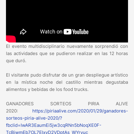
El evento multidisciplinario nuevamente sorprendió con
las actividades que se pudieron realizar en las 12 horas
que duró.
El visitante pudo disfrutar de un gran despliegue artístico
en la mística noche del castillo mientras degustaba
alimentos y bebidas de los food trucks.
GANADORES SORTEOS PIRIA ALIVE
2020:
https://piriaalive.com/2020/01/29/ganadores-
sorteos-piria-alive-2020/?
fbclid=IwAR3EaumEi5jw3cqRNn5bNoqXE0F-
TcBiwmEb7OL7EIxyD2VDptAs_WYrvuc