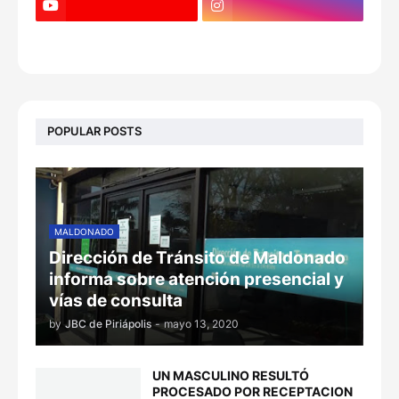
POPULAR POSTS
MALDONADO
Dirección de Tránsito de Maldonado
informa sobre atención presencial y
vías de consulta
by
JBC de Piriápolis
-
mayo 13, 2020
UN MASCULINO RESULTÓ
PROCESADO POR RECEPTACION