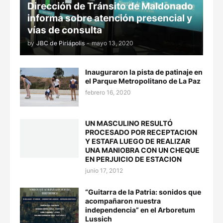
Dirección de Tránsito de Maldonado
informa sobre atención presencial y
vías de consulta
by
JBC de Piriápolis
-
mayo 13, 2020
Inauguraron la pista de patinaje en
el Parque Metropolitano de La Paz
febrero 16, 2020
UN MASCULINO RESULTÓ
PROCESADO POR RECEPTACION
Y ESTAFA LUEGO DE REALIZAR
UNA MANIOBRA CON UN CHEQUE
EN PERJUICIO DE ESTACION
junio 17, 2012
“Guitarra de la Patria: sonidos que
acompañaron nuestra
independencia” en el Arboretum
Lussich