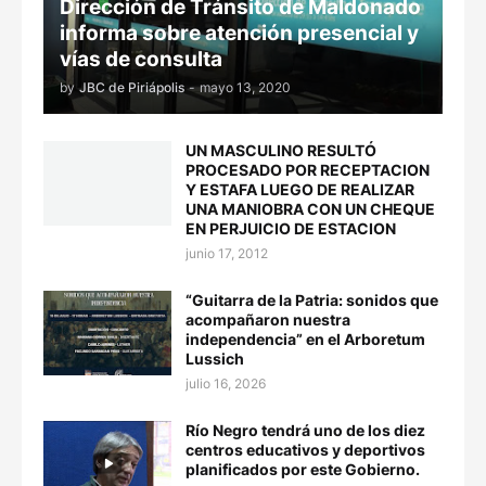
Dirección de Tránsito de Maldonado
informa sobre atención presencial y
vías de consulta
by
JBC de Piriápolis
-
mayo 13, 2020
UN MASCULINO RESULTÓ
PROCESADO POR RECEPTACION
Y ESTAFA LUEGO DE REALIZAR
UNA MANIOBRA CON UN CHEQUE
EN PERJUICIO DE ESTACION
junio 17, 2012
“Guitarra de la Patria: sonidos que
acompañaron nuestra
independencia” en el Arboretum
Lussich
julio 16, 2026
Río Negro tendrá uno de los diez
centros educativos y deportivos
planificados por este Gobierno.