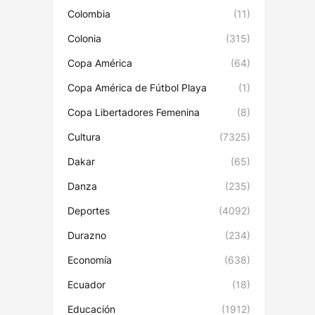
Colombia
(11)
Colonia
(315)
Copa América
(64)
Copa América de Fútbol Playa
(1)
Copa Libertadores Femenina
(8)
Cultura
(7325)
Dakar
(65)
Danza
(235)
Deportes
(4092)
Durazno
(234)
Economía
(638)
Ecuador
(18)
Educación
(1912)