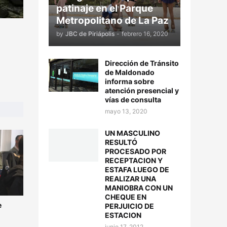
patinaje en el Parque
Metropolitano de La Paz
by
JBC de Piriápolis
-
febrero 16, 2020
Dirección de Tránsito
de Maldonado
informa sobre
atención presencial y
vías de consulta
mayo 13, 2020
UN MASCULINO
RESULTÓ
PROCESADO POR
RECEPTACION Y
ESTAFA LUEGO DE
REALIZAR UNA
MANIOBRA CON UN
CHEQUE EN
e
PERJUICIO DE
ESTACION
junio 17, 2012