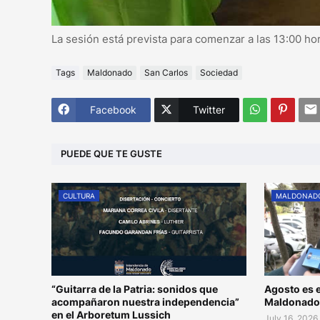
La sesión está prevista para comenzar a las 13:00 ho
Tags
Maldonado
San Carlos
Sociedad
Facebook
Twitter
PUEDE QUE TE GUSTE
CULTURA
MALDONAD
“Guitarra de la Patria: sonidos que
Agosto es e
acompañaron nuestra independencia”
Maldonad
en el Arboretum Lussich
July 16, 2026