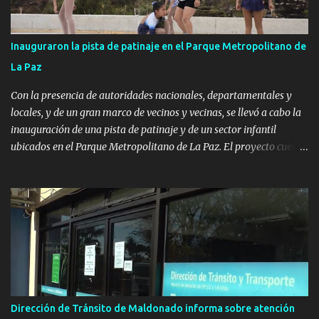
Inauguraron la pista de patinaje en el Parque Metropolitano de
La Paz
Con la presencia de autoridades nacionales, departamentales y
locales, y de un gran marco de vecinos y vecinas, se llevó a cabo la
inauguración de una pista de patinaje y de un sector infantil
ubicados en el Parque Metropolitano de La Paz. El proyecto cuenta
con el apoyo del Fondo + Local que es impulsado por el Programa
Uruguay Integra, de la Dirección de Descentralización e Inversión
Pública de OPP, así como aportes del Gobierno de Canelones y del
Ministerio de Transporte y Obras Públicas. La nueva
infraestructura deportiva consiste en una plataforma de 35 m por
20 m con banco de hormigón sobre sus laterales. Su destino será
polifuncional, permitiendo la práctica de patín, hockey, gimnasia y
la realización de eventos culturales. Próximo a la pista, se
instalaron juegos infantiles y equipamiento urbano (bancos de
Dirección de Tránsito de Maldonado informa sobre atención
hormigón y sets de bancos y mesas). A su vez, se incorporaron