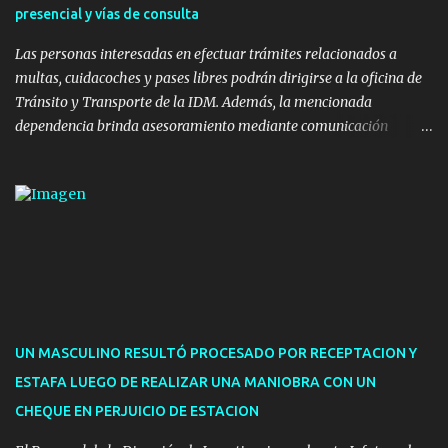
presencial y vías de consulta
nuevos pavimentos e iluminación. La totalidad de estas obras
implicaron una inversión estimada ...
Las personas interesadas en efectuar trámites relacionados a
multas, cuidacoches y pases libres podrán dirigirse a la oficina de
Tránsito y Transporte de la IDM. Además, la mencionada
dependencia brinda asesoramiento mediante comunicación
telefónica y correo electrónico. La dependencia admitirá el ingreso
de hasta cinco personas a la oficina. En cuanto a la atención
presencial comprende los siguientes trámites: Multas: devolución
de licencias de conducir retenidas por espirometrías y trámites
para la devolución de motos retenidas. Cuidacoches en general.
Pases libres: recargas, renovaciones y estudiantes. Información por
vía telefónica y correo electrónico: Multas: reclamos o consultas a
descargostransito@maldonado.gub.uy, o al teléfono 4222
1921(interno 1456). Cuidacoches: consultas a
UN MASCULINO RESULTÓ PROCESADO POR RECEPTACION Y
transitoytransporte@maldonado.gub.uy, teléfono 4222
ESTAFA LUEGO DE REALIZAR UNA MANIOBRA CON UN
1921(interno 1246). Transporte: consultas generales relacionadas a
CHEQUE EN PERJUICIO DE ESTACION
Uber y Taxi, a través de transporte@maldonado.gub.uy, t...