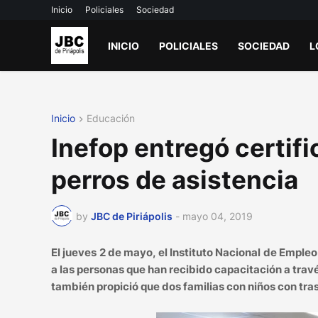
Inicio
Policiales
Sociedad
INICIO
POLICIALES
SOCIEDAD
L
Inicio
Educación
Inefop entregó certifi
perros de asistencia
by
JBC de Piriápolis
-
mayo 04, 2019
El jueves 2 de mayo, el Instituto Nacional de Emple
a las personas que han recibido capacitación a trav
también propició que dos familias con niños con tras