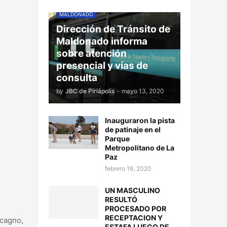
MALDONADO
Dirección de Tránsito de
Maldonado informa
sobre atención
presencial y vías de
consulta
by
JBC de Piriápolis
-
mayo 13, 2020
Inauguraron la pista
de patinaje en el
Parque
Metropolitano de La
Paz
febrero 16, 2020
UN MASCULINO
RESULTÓ
PROCESADO POR
RECEPTACION Y
cagno,
ESTAFA LUEGO DE