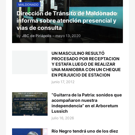
MALDONADO
Dirección de Tránsito de Maldonado
informa sobre atención presencial y
vías de consulta
by
JBC de Piriápolis
-
mayo 13, 2020
UN MASCULINO RESULTÓ
PROCESADO POR RECEPTACION
Y ESTAFA LUEGO DE REALIZAR
UNA MANIOBRA CON UN CHEQUE
EN PERJUICIO DE ESTACION
junio 17, 2012
“Guitarra de la Patria: sonidos que
acompañaron nuestra
independencia” en el Arboretum
Lussich
julio 16, 2026
Río Negro tendrá uno de los diez