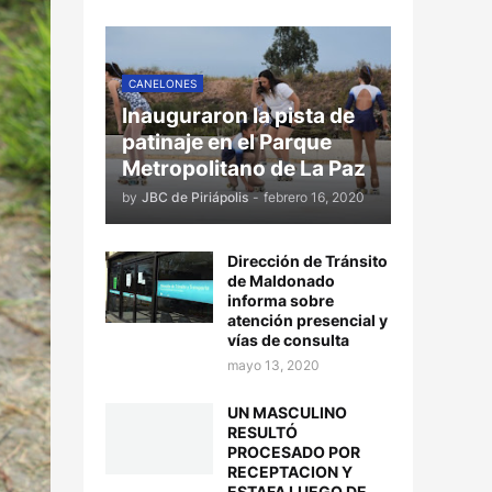
CANELONES
Inauguraron la pista de
patinaje en el Parque
Metropolitano de La Paz
by
JBC de Piriápolis
-
febrero 16, 2020
Dirección de Tránsito
de Maldonado
informa sobre
atención presencial y
vías de consulta
mayo 13, 2020
UN MASCULINO
RESULTÓ
PROCESADO POR
RECEPTACION Y
ESTAFA LUEGO DE