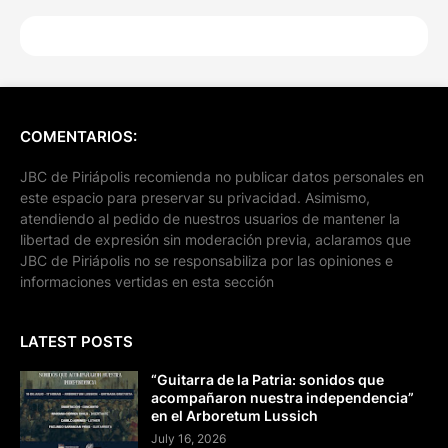
COMENTARIOS:
JBC de Piriápolis recomienda no publicar datos personales en
este espacio para preservar su privacidad. Asimismo,
atendiendo al pedido de nuestros usuarios de mantener la
libertad de expresión sin moderación previa, aclaramos que
JBC de Piriápolis no se responsabiliza por las opiniones e
informaciones vertidas en esta sección
LATEST POSTS
“Guitarra de la Patria: sonidos que
acompañaron nuestra independencia”
en el Arboretum Lussich
July 16, 2026