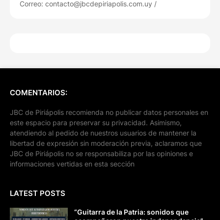
Correo: contacto@jbcdepiriapolis.com.uy /
COMENTARIOS:
JBC de Piriápolis recomienda no publicar datos personales en
este espacio para preservar su privacidad. Asimismo,
atendiendo al pedido de nuestros usuarios de mantener la
libertad de expresión sin moderación previa, aclaramos que
JBC de Piriápolis no se responsabiliza por las opiniones e
informaciones vertidas en esta sección
LATEST POSTS
“Guitarra de la Patria: sonidos que