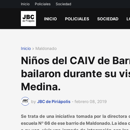
Inicio
Policiales
Sociedad
INICIO
POLICIALES
SOCIEDAD
L
Inicio
Maldonado
Niños del CAIV de Bar
bailaron durante su vi
Medina.
by
JBC de Piriápolis
-
febrero 08, 2019
Se trata de una iniciativa tomada por la directora
escuela Nº 66 de ese barrio de Maldonado. La idea co