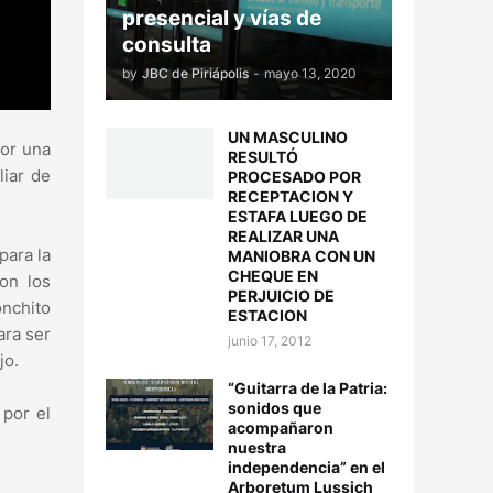
presencial y vías de
consulta
by
JBC de Piriápolis
-
mayo 13, 2020
UN MASCULINO
por una
RESULTÓ
liar de
PROCESADO POR
RECEPTACION Y
ESTAFA LUEGO DE
REALIZAR UNA
para la
MANIOBRA CON UN
CHEQUE EN
ron los
PERJUICIO DE
onchito
ESTACION
ara ser
junio 17, 2012
jo.
“Guitarra de la Patria:
sonidos que
 por el
acompañaron
nuestra
independencia” en el
Arboretum Lussich