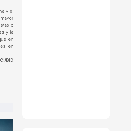
na y el
 mayor
istas o
es y la
que en
es, en
CI/BID