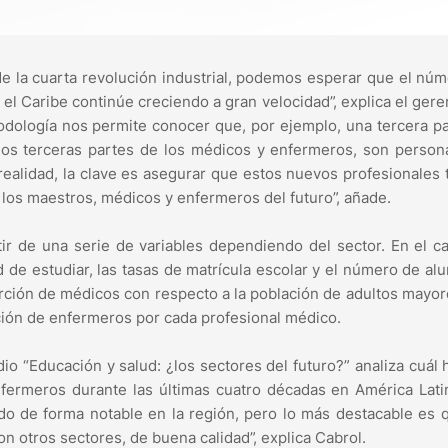
de la cuarta revolución industrial, podemos esperar que el nú
l Caribe continúe creciendo a gran velocidad”, explica el gere
todología nos permite conocer que, por ejemplo, una tercera p
dos terceras partes de los médicos y enfermeros, son perso
realidad, la clave es asegurar que estos nuevos profesionales
r los maestros, médicos y enfermeros del futuro”, añade.
tir de una serie de variables dependiendo del sector. En el c
d de estudiar, las tasas de matrícula escolar y el número de a
porción de médicos con respecto a la población de adultos mayo
rción de enfermeros por cada profesional médico.
o “Educación y salud: ¿los sectores del futuro?” analiza cuál 
fermeros durante las últimas cuatro décadas en América Lati
do de forma notable en la región, pero lo más destacable es 
n otros sectores, de buena calidad”, explica Cabrol.