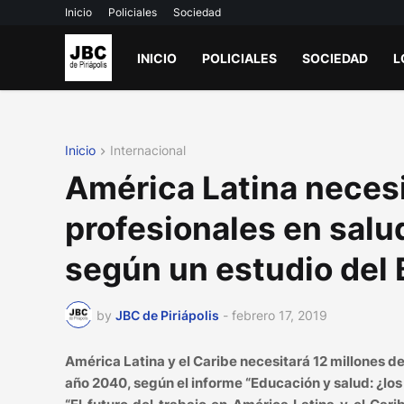
Inicio
Policiales
Sociedad
INICIO
POLICIALES
SOCIEDAD
L
Inicio
Internacional
América Latina necesi
profesionales en salu
según un estudio del 
by
JBC de Piriápolis
-
febrero 17, 2019
América Latina y el Caribe necesitará 12 millones d
año 2040, según el informe “Educación y salud: ¿los 