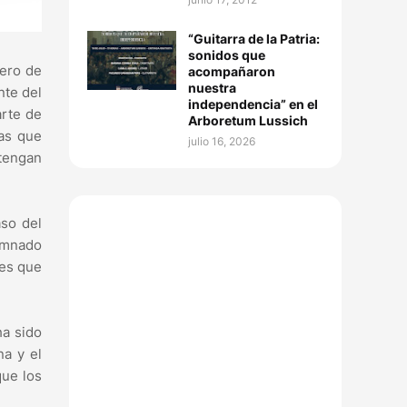
“Guitarra de la Patria:
sonidos que
mero de
acompañaron
nuestra
nte del
independencia” en el
arte de
Arboretum Lussich
nas que
julio 16, 2026
 tengan
aso del
lumnado
res que
ha sido
na y el
que los