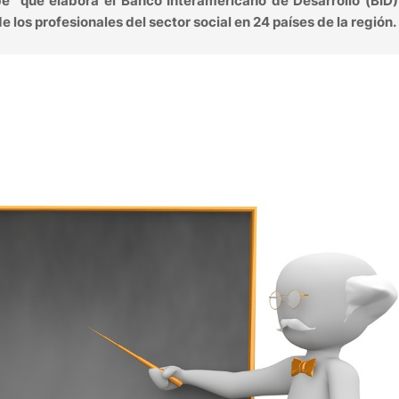
ibe” que elabora el Banco Interamericano de Desarrollo (BID
los profesionales del sector social en 24 países de la región.