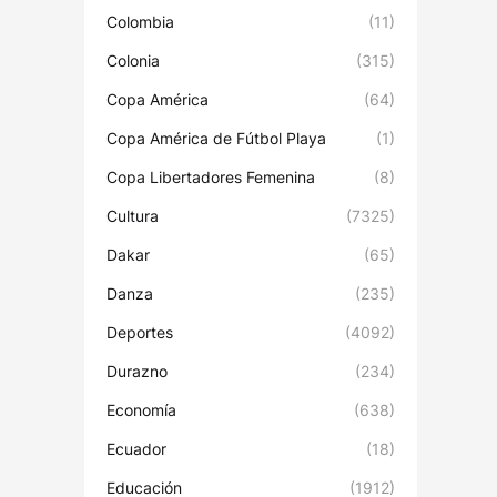
Colombia
(11)
Colonia
(315)
Copa América
(64)
Copa América de Fútbol Playa
(1)
Copa Libertadores Femenina
(8)
Cultura
(7325)
Dakar
(65)
Danza
(235)
Deportes
(4092)
Durazno
(234)
Economía
(638)
Ecuador
(18)
Educación
(1912)