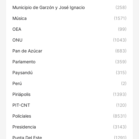
Municipio de Garzón y José Ignacio
(258)
Música
(1571)
OEA
(99)
ONU
(1043)
Pan de Azúcar
(683)
Parlamento
(359)
Paysandú
(315)
Perú
(2)
Piriápolis
(1393)
PIT-CNT
(120)
Policiales
(8531)
Presidencia
(3143)
Punta Del Este
(1291)