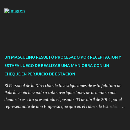
de hasta cinco personas a la oficina. En cuanto a la atención
presencial comprende los siguientes trámites: Multas: devolución
de licencias de conducir retenidas por espirometrías y trámites
para la devolución de motos retenidas. Cuidacoches en general.
Pases libres: recargas, renovaciones y estudiantes. Información por
vía telefónica y correo electrónico: Multas: reclamos o consultas a
descargostransito@maldonado.gub.uy, o al teléfono 4222
1921(interno 1456). Cuidacoches: consultas a
UN MASCULINO RESULTÓ PROCESADO POR RECEPTACION Y
transitoytransporte@maldonado.gub.uy, teléfono 4222
ESTAFA LUEGO DE REALIZAR UNA MANIOBRA CON UN
1921(interno 1246). Transporte: consultas generales relacionadas a
CHEQUE EN PERJUICIO DE ESTACION
Uber y Taxi, a través de transporte@maldonado.gub.uy, t...
El Personal de la Dirección de Investigaciones de esta Jefatura de
Policía venía llevando a cabo averiguaciones de acuerdo a una
denuncia escrita presentada el pasado 03 de abril de 2012, por el
representante de una Empresa que gira en el rubro de Estación de
Servicio de la ciudad de Pan de Azúcar.-