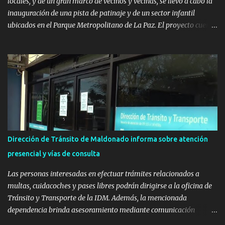
locales, y de un gran marco de vecinos y vecinas, se llevó a cabo la
inauguración de una pista de patinaje y de un sector infantil
ubicados en el Parque Metropolitano de La Paz. El proyecto cuenta
con el apoyo del Fondo + Local que es impulsado por el Programa
Uruguay Integra, de la Dirección de Descentralización e Inversión
Pública de OPP, así como aportes del Gobierno de Canelones y del
Ministerio de Transporte y Obras Públicas. La nueva
infraestructura deportiva consiste en una plataforma de 35 m por
20 m con banco de hormigón sobre sus laterales. Su destino será
polifuncional, permitiendo la práctica de patín, hockey, gimnasia y
la realización de eventos culturales. Próximo a la pista, se
instalaron juegos infantiles y equipamiento urbano (bancos de
Dirección de Tránsito de Maldonado informa sobre atención
hormigón y sets de bancos y mesas). A su vez, se incorporaron
presencial y vías de consulta
nuevos pavimentos e iluminación. La totalidad de estas obras
implicaron una inversión estimada ...
Las personas interesadas en efectuar trámites relacionados a
multas, cuidacoches y pases libres podrán dirigirse a la oficina de
Tránsito y Transporte de la IDM. Además, la mencionada
dependencia brinda asesoramiento mediante comunicación
telefónica y correo electrónico. La dependencia admitirá el ingreso