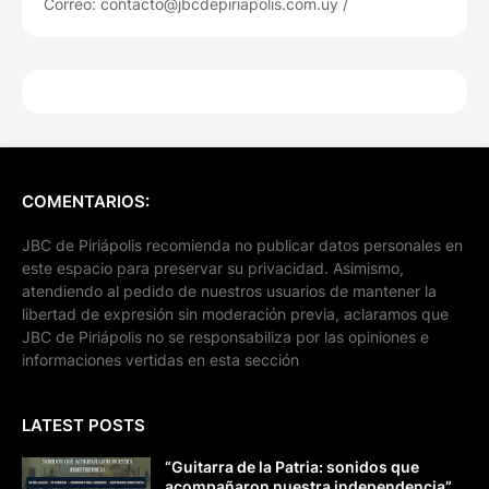
Correo: contacto@jbcdepiriapolis.com.uy /
COMENTARIOS:
JBC de Piriápolis recomienda no publicar datos personales en
este espacio para preservar su privacidad. Asimismo,
atendiendo al pedido de nuestros usuarios de mantener la
libertad de expresión sin moderación previa, aclaramos que
JBC de Piriápolis no se responsabiliza por las opiniones e
informaciones vertidas en esta sección
LATEST POSTS
“Guitarra de la Patria: sonidos que
acompañaron nuestra independencia”