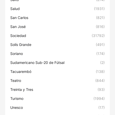
Salud
(1931)
San Carlos
(821)
San José
(816)
Sociedad
(31792)
Solís Grande
(491)
Soriano
(174)
Sudamericano Sub-20 de Fútsal
(2)
Tacuarembó
(138)
Teatro
(844)
Treinta y Tres
(93)
Turismo
(1994)
Unesco
(17)