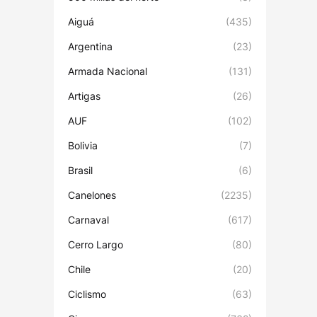
Aiguá
(435)
Argentina
(23)
Armada Nacional
(131)
Artigas
(26)
AUF
(102)
Bolivia
(7)
Brasil
(6)
Canelones
(2235)
Carnaval
(617)
Cerro Largo
(80)
Chile
(20)
Ciclismo
(63)