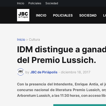
Inicio
Policiales
Sociedad
INICIO
POLICIALES
SOCIEDAD
L
Inicio
Cultura
IDM distingue a ganad
del Premio Lussich.
by
JBC de Piriápolis
-
diciembre 18, 2017
Con la presencia del Intendente, Enrique Antía, el
concurso nacional de literatura Premio Lussich, o
Arboretum Lussich, a las 11:30 horas, con acceso lib