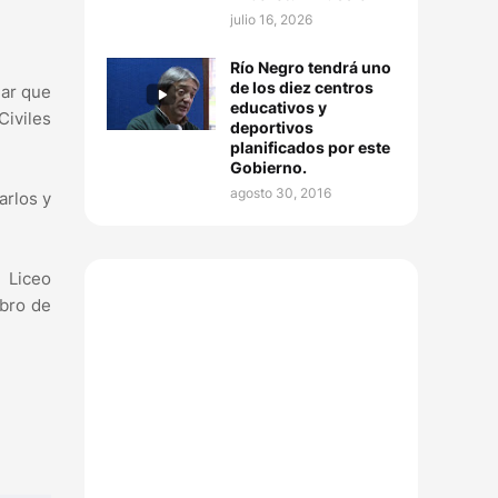
julio 16, 2026
Río Negro tendrá uno
de los diez centros
dar que
educativos y
Civiles
deportivos
planificados por este
Gobierno.
agosto 30, 2016
arlos y
 Liceo
ibro de