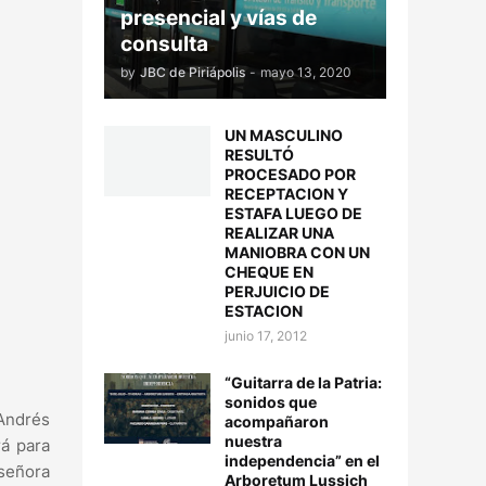
presencial y vías de
consulta
by
JBC de Piriápolis
-
mayo 13, 2020
UN MASCULINO
RESULTÓ
PROCESADO POR
RECEPTACION Y
ESTAFA LUEGO DE
REALIZAR UNA
MANIOBRA CON UN
CHEQUE EN
PERJUICIO DE
ESTACION
junio 17, 2012
“Guitarra de la Patria:
sonidos que
Andrés
acompañaron
nuestra
rá para
independencia” en el
 señora
Arboretum Lussich