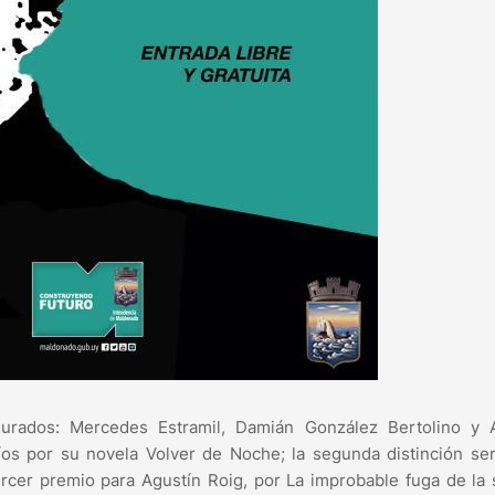
jurados: Mercedes Estramil, Damián González Bertolino y 
 Ríos por su novela Volver de Noche; la segunda distinción se
rcer premio para Agustín Roig, por La improbable fuga de la