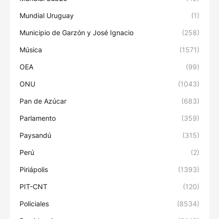
Mundial Uruguay
(1)
Municipio de Garzón y José Ignacio
(258)
Música
(1571)
OEA
(99)
ONU
(1043)
Pan de Azúcar
(683)
Parlamento
(359)
Paysandú
(315)
Perú
(2)
Piriápolis
(1393)
PIT-CNT
(120)
Policiales
(8534)