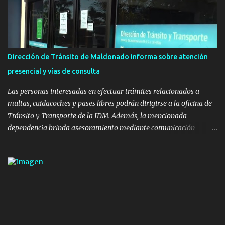
infraestructura deportiva consiste en una plataforma de 35 m por
20 m con banco de hormigón sobre sus laterales. Su destino será
polifuncional, permitiendo la práctica de patín, hockey, gimnasia y
la realización de eventos culturales. Próximo a la pista, se
instalaron juegos infantiles y equipamiento urbano (bancos de
Dirección de Tránsito de Maldonado informa sobre atención
hormigón y sets de bancos y mesas). A su vez, se incorporaron
presencial y vías de consulta
nuevos pavimentos e iluminación. La totalidad de estas obras
implicaron una inversión estimada ...
Las personas interesadas en efectuar trámites relacionados a
multas, cuidacoches y pases libres podrán dirigirse a la oficina de
Tránsito y Transporte de la IDM. Además, la mencionada
dependencia brinda asesoramiento mediante comunicación
telefónica y correo electrónico. La dependencia admitirá el ingreso
de hasta cinco personas a la oficina. En cuanto a la atención
presencial comprende los siguientes trámites: Multas: devolución
de licencias de conducir retenidas por espirometrías y trámites
para la devolución de motos retenidas. Cuidacoches en general.
Pases libres: recargas, renovaciones y estudiantes. Información por
vía telefónica y correo electrónico: Multas: reclamos o consultas a
descargostransito@maldonado.gub.uy, o al teléfono 4222