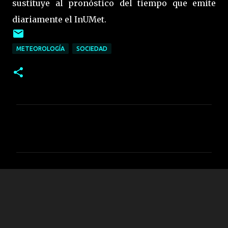
sustituye al pronóstico del tiempo que emite
diariamente el InUMet.
METEOROLOGÍA
SOCIEDAD
C
o
m
e
n
t
a
r