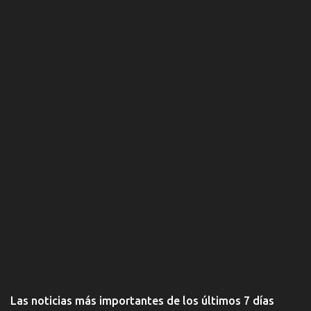
i
o
s
Las noticias más importantes de los últimos 7 días